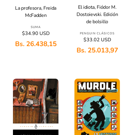
El idiota, Fiódor M.
La profesora, Freida
Añadir A La Cesta
Añadir A La Cesta
Dostoievski. Edición
McFadden
de bolsillo
P
SUMA
P
$34.90 USD
P
PENGUIN CLÁSICOS
r
r
P
$33.02 USD
r
o
Bs. 26.438,15
e
r
o
v
Bs. 25.013,97
c
e
v
e
i
c
e
e
o
i
e
h
d
o
a
h
d
o
b
a
o
r
i
b
r
:
t
i
:
u
t
a
u
l
a
l