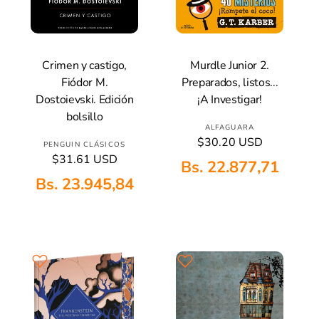
Crimen y castigo,
Murdle Junior 2.
Añadir A La Cesta
Añadir A La Cesta
Fiódor M.
Preparados, listos...
Dostoievski. Edición
¡A Investigar!
bolsillo
P
ALFAGUARA
P
$30.20 USD
r
P
PENGUIN CLÁSICOS
r
P
$31.61 USD
o
r
Bs. 22.877,71
e
r
v
o
Bs. 23.945,84
c
e
e
v
i
c
e
e
o
i
h
d
e
o
a
o
h
d
b
a
r
o
i
b
:
r
t
i
:
u
t
a
u
l