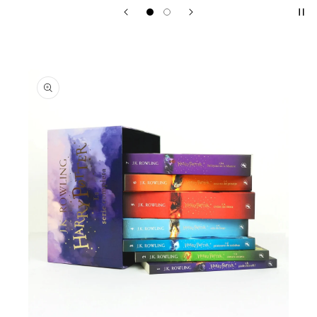
In
Fo
R
M
A
Ci
Ó
N
D
El
P
Ro
D
U
Ct
O