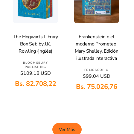
l
The Hogwarts Library
Frankenstein o el
Añadir A La Cesta
Añadir A La Cesta
Box Set: by J.K.
moderno Prometeo,
Rowling (Inglés)
Mary Shelley. Edición
ilustrada interactiva
P
BLOOMSBURY
PUBLISHING
r
P
FOLIOSCOPIO
P
$109.18 USD
P
$99.04 USD
o
r
r
r
Bs. 82.708,22
v
o
e
Bs. 75.026,76
e
e
c
v
c
i
e
e
i
S
o
d
e
o
h
Al
o
h
d
a
Ta
a
r
o
b
R
b
:
r
i
A
i
Ver Más
t
:
In
t