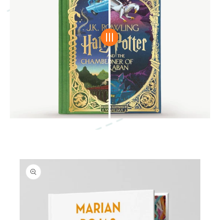
S
Al
Ta
R
A
In
Fo
R
M
A
Ci
Ó
N
D
El