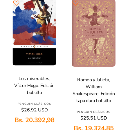
a
o
i
b
:
r
t
i
:
u
t
a
u
l
a
l
Los miserables,
Romeo y Julieta,
Añadir A La Cesta
Añadir A La Cesta
Víctor Hugo. Edición
William
bolsillo
Shakespeare. Edición
tapa dura bolsillo
P
PENGUIN CLÁSICOS
P
$26.92 USD
r
P
PENGUIN CLÁSICOS
r
o
P
$25.51 USD
Bs. 20.392,98
r
e
r
v
o
c
Bs. 19.324,85
e