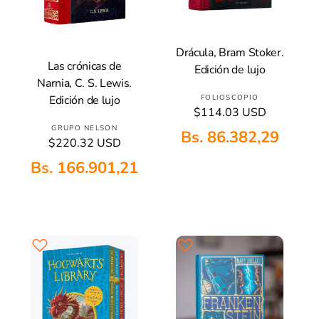
Drácula, Bram Stoker.
Añadir A La Cesta
Las crónicas de
Edición de lujo
Añadir A La Cesta
Narnia, C. S. Lewis.
P
Edición de lujo
FOLIOSCOPIO
P
$114.03 USD
r
r
P
GRUPO NELSON
o
Bs. 86.382,29
e
P
$220.32 USD
r
v
c
r
o
e
Bs. 166.901,21
i
e
v
e
o
c
e
h
d
i
a
e
o
o
b
h
d
r
i
a
o
:
t
b
r
u
i
:
a
t
l
u
a