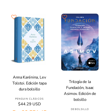
o
o
b
r
d
d
h
i
:
e
a
o
t
v
b
r
u
e
i
a
:
n
t
l
t
u
a
a
l
Anna Karénina, Lev
Añadir A La Cesta
Trilogía de la
Tolstoi. Edición tapa
Añadir A La Cesta
Fundación, Isaac
dura bolsillo
Asimov. Edición de
P
bolsillo
PENGUIN CLÁSICOS
P
$44.29 USD
r
r
P
DEBOLSILLO
o