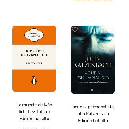
e
i
v
c
e
o
e
i
h
d
e
o
a
o
h
d
b
r
a
o
i
:
b
r
t
i
:
u
t
a
u
l
a
l
La muerte de Iván
Jaque al psicoanalista,
Añadir A La Cesta
Añadir A La Cesta
Ilich, Lev Tolstoi.
John Katzenbach.
Edición bolsillo
Edición bolsillo