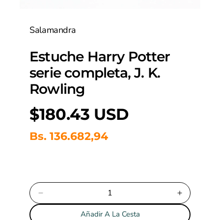
m
e
Salamandra
d
i
o
Estuche Harry Potter
s
a
serie completa, J. K.
b
i
Rowling
e
r
P
$180.43 USD
t
o
r
s
Bs. 136.682,94
1
e
e
n
m
c
o
d
i
a
D
a
l
o
i
u
Añadir A La Cesta