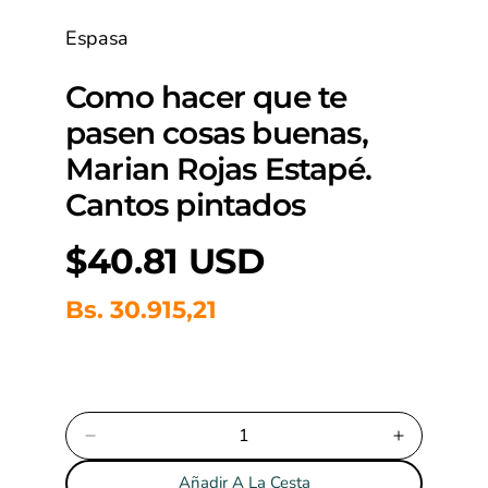
e
Espasa
d
i
o
Como hacer que te
s
a
pasen cosas buenas,
b
i
Marian Rojas Estapé.
e
r
Cantos pintados
t
o
P
$40.81 USD
s
1
r
e
Bs. 30.915,21
n
e
m
o
d
c
a
l
i
D
a
o
i
u
Añadir A La Cesta