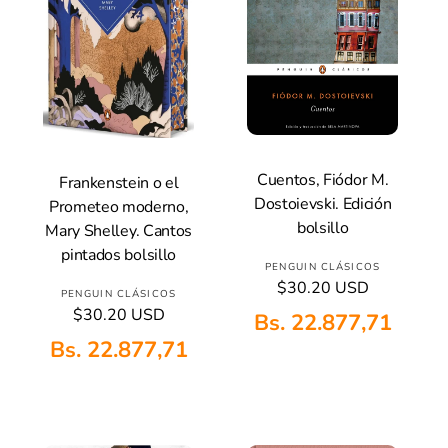
a
l
Cuentos, Fiódor M.
Frankenstein o el
Añadir A La Cesta
Añadir A La Cesta
Dostoievski. Edición
Prometeo moderno,
bolsillo
Mary Shelley. Cantos
pintados bolsillo
P
PENGUIN CLÁSICOS
P
$30.20 USD
r
P
PENGUIN CLÁSICOS
r
o
P
$30.20 USD
Bs. 22.877,71
r
e
r
v
o
c
Bs. 22.877,71
e
e
v
i
c
e
o
e
i
h
d
e
o
a
o
h
d
b
r