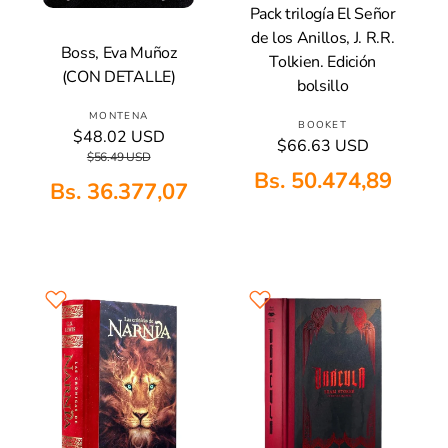
Pack trilogía El Señor
Añadir A La Cesta
de los Anillos, J. R.R.
Boss, Eva Muñoz
Tolkien. Edición
Añadir A La Cesta
(CON DETALLE)
bolsillo
P
MONTENA
P
BOOKET
$48.02 USD
P
P
r
P
$66.63 USD
r
r
r
$56.49 USD
o
r
o
e
e
Bs. 50.474,89
e
v
Bs. 36.377,07
c
c
v
c
e
i
i
e
i
e
o
o
e
o
d
d
h
h
d
e
a
o
a
o
v
b
r
b
r
e
i
:
i
:
n
t
t
t
u
u
a
a
a
l
l