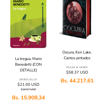
o
R
w
o
l
w
i
l
n
i
g
n
g
Oscura, Keri Lake.
Añadir A La Cesta
Cantos pintados
La tregua, Mario
Añadir A La Cesta
Benedetti (CON
P
PLAZA & JANES
DETALLE)
P
$58.37 USD
r
r
o
Bs. 44.217,61
P
DEBOLSILLO
e
v
$21.00 USD
P
P
r
c
r
r
e
$24.57 USD
i
o
e
e
e
o
v
Bs. 15.908,34
c
c
h
d
e
i
i
a
o
e